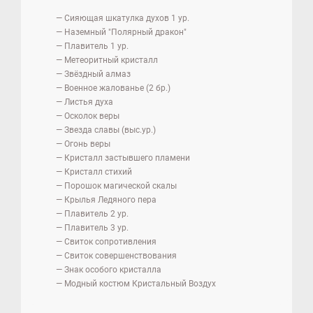
— Сияющая шкатулка духов 1 ур.
— Наземный "Полярный дракон"
— Плавитель 1 ур.
— Метеоритный кристалл
— Звёздный алмаз
— Военное жалованье (2 бр.)
— Листья духа
— Осколок веры
— Звезда славы (выс.ур.)
— Огонь веры
— Кристалл застывшего пламени
— Кристалл стихий
— Порошок магической скалы
— Крылья Ледяного пера
— Плавитель 2 ур.
— Плавитель 3 ур.
— Свиток сопротивления
— Свиток совершенствования
— Знак особого кристалла
— Модный костюм Кристальный Воздух