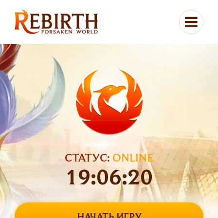
СТАТУС:
ONLINE
19:06:21
НАЧАТЬ ИГРУ