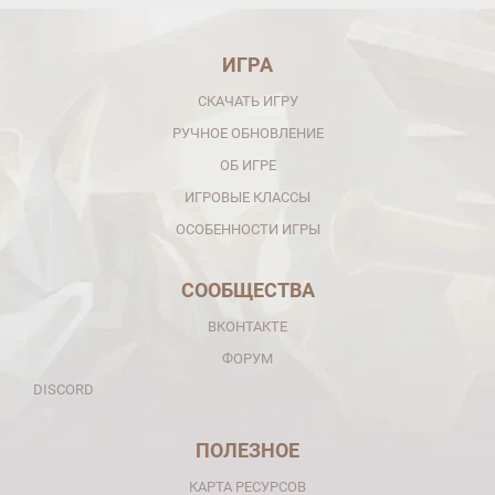
ИГРА
СКАЧАТЬ ИГРУ
РУЧНОЕ ОБНОВЛЕНИЕ
ОБ ИГРЕ
ИГРОВЫЕ КЛАССЫ
ОСОБЕННОСТИ ИГРЫ
СООБЩЕСТВА
ВКОНТАКТЕ
ФОРУМ
DISCORD
ПОЛЕЗНОЕ
КАРТА РЕСУРСОВ