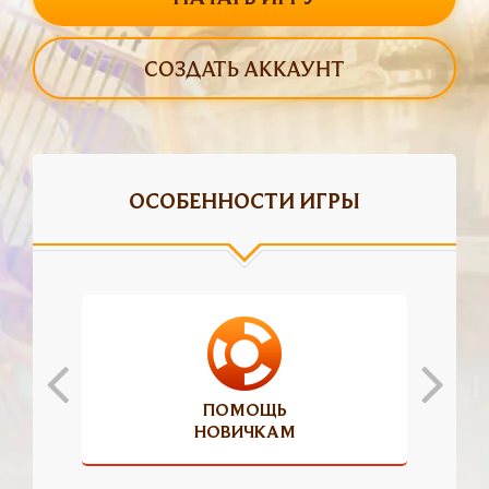
СОЗДАТЬ АККАУНТ
ОСОБЕННОСТИ ИГРЫ
ПОМОЩЬ
НОВИЧКАМ