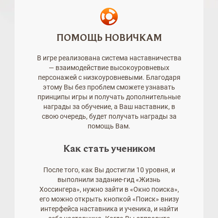
ПОМОЩЬ НОВИЧКАМ
В игре реализована система наставничества
— взаимодействие высокоуровневых
персонажей с низкоуровневыми. Благодаря
этому Вы без проблем сможете узнавать
принципы игры и получать дополнительные
награды за обучение, а Ваш наставник, в
свою очередь, будет получать награды за
помощь Вам.
Как стать учеником
После того, как Вы достигли 10 уровня, и
выполнили задание-гид «Жизнь
Хоссингера», нужно зайти в «Окно поиска»,
его можно открыть кнопкой «Поиск» внизу
интерфейса наставника и ученика, и найти